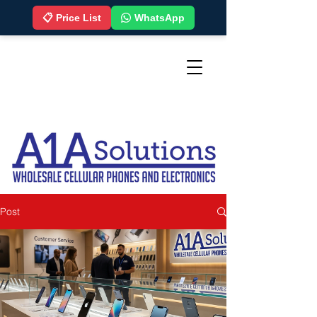
📋 Price List
WhatsApp
Post