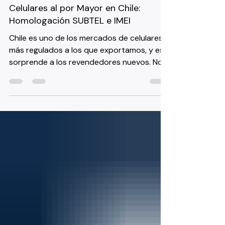
3 days ago
3 min read
Celulares al por Mayor en Chile:
Homologación SUBTEL e IMEI
Chile es uno de los mercados de celulares
más regulados a los que exportamos, y eso
sorprende a los revendedores nuevos. No
es que importar sea difícil, es que Chile
tiene una capa de cumplimiento específica,
llamada Multibanda/SAE, que un proveedor
o revendedor necesita entender antes de
mover un pedido al por mayor. Si lo hace
bien, Chile es un mercado sólido y en
crecimiento. Si lo hace mal, termina
explicándole a un cliente por qué su
teléfono nuevo quedó desconectado. Ho