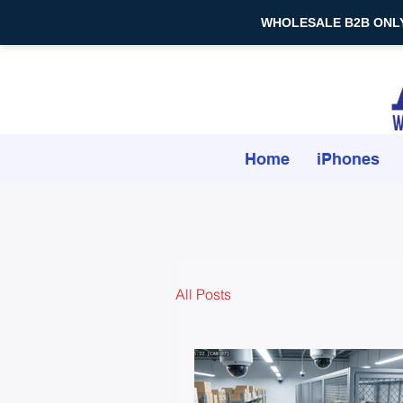
WHOLESALE B2B ONLY — 
Home
iPhones
All Posts