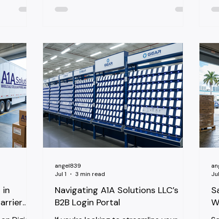
r resellers
that matter most aren't "what's the
ap
 most
newest model." They're "will it actually
th
work your
work on the island's networks" and
d how the
"what will customs charge me." Get
tually
either one wrong and your margin
om Miami.
disappears before the phone hits a
th Networks
shelf. Which Networks Barbados
ns on two
Phones Need to Support Barbados
te-owned
runs GSM on 900 MHz and 1800 MHz,
ch entered
plus 1900 MHz PCS, with UMTS on
nificantl
Band 1 (2100 MHz). The two carriers on
the island are Digicel and F
angel839
an
Jul 1
3 min read
Jul
 in
Navigating A1A Solutions LLC’s
S
arrier
B2B Login Portal
W
Resellers
C