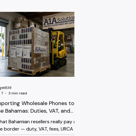
nan un buen margen o lo pierden.
to es lo que realmente importa
tes de hacer un pedido al por
ayor. El Panorama de Operadores
sta Rica opera con tres redes: Kolbi
a marca comercial del ICE, estatal),
aro y Movistar. Kolbi todavía tiene el
cance más amplio fuera del Valle
ntral, esp
gel839
 7
3 min read
mporting Wholesale Phones to
he Bahamas: Duties, VAT, and
hat Actually Sells
at Bahamian resellers really pay at
e border — duty, VAT, fees, URCA