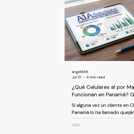
proveedor o revendedor ne
entender antes de mover un
por mayor. Si lo hace bien, C
mercado sólido y en crecimie
hace mal, termina explicándo
cliente por qué su teléfono
quedó desconectado. Ho
angel839
Jul 21
4 min read
¿Qué Celulares al por M
Funcionan en Panamá? G
Operadores para Reven
Si alguna vez un cliente en 
Panamá lo ha llamado quejá
que un teléfono no mantiene
sabe que el problema no es 
dispositivo. Son las bandas