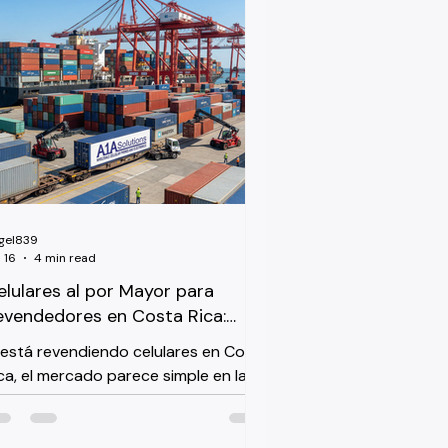
ayendo celulares desde Miami para
vender en Guatemala, esto es lo que
ealmente compone el número en su
apeleo aduanal. Cómo Guatemala
lora Su Envío Guatemala calcula los
anceles sobre el valor CIF, no FOB.
o significa que la base gravable
cluye
gel839
 16
4 min read
elulares al por Mayor para
evendedores en Costa Rica:
peradores, Aranceles y Ventas
 está revendiendo celulares en Costa
ca, el mercado parece simple en la
perficie: tres operadores, un país
equeño, demanda constante. Los
talles son donde los revendedores