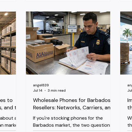
cnología
revendedores que necesitan
ga
tinta a la
inventario actualizado, precios en USD
Es
 otros
y una ruta de flete directa. Pero 2025
an
s como
trajo un cambio regulatorio que todo
m
importador necesita entender antes
Co
o y aun
de hacer un pedido. El Requisito de
(l
señal. Para
Homologación de Conatel En
Cl
e no es un
septiembre de 2025, el regulador de
al
e
telecomunicaciones de Venezuela, Con
Ce
angel839
an
Jul 14
3 min read
Jul
es to
Wholesale Phones for Barbados
I
s, and the
Resellers: Networks, Carriers, and
t
Duty Basics
W
 about as
If you're stocking phones for the
Wh
an markets,
Barbados market, the two questions
th