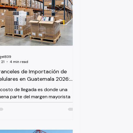
gel839
 21
4 min read
ranceles de Importación de
elulares en Guatemala 2026:
uía para Compradores
 costo de llegada es donde una
ayoristas
ena parte del margen mayorista
saparece silenciosamente, y la
tructura de importación de
atemala tiene algunas
rticularidades que sorprenden a los
mpradores primerizos. Si está