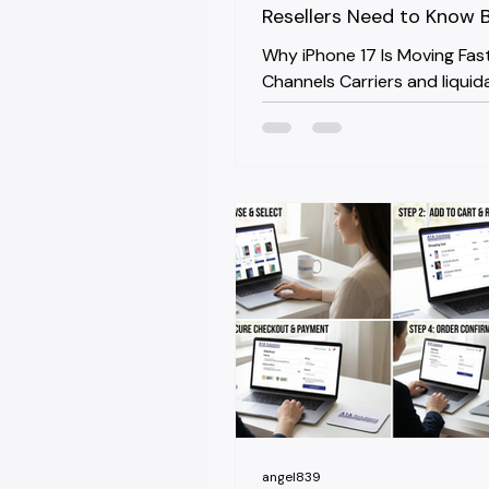
Resellers Need to Know 
Buying in Bulk
Why iPhone 17 Is Moving Fast
Channels Carriers and liquid
platforms are already pushi
volume. According to Fast 
resellers are seeing "bulk qua
iPhone 17 units traded thro
Stock and similar channels, 
300 units listed in a single w
a sign the supply pipeline h
up faster than it did with th
launch. The catch: resale pr
those bulk lots are still hol
94% of retail. That's t
angel839