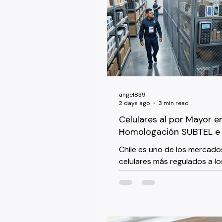
angel839
2 days ago
3 min read
Celulares al por Mayor en
Homologación SUBTEL e 
Chile es uno de los mercado
celulares más regulados a l
exportamos, y eso sorprend
revendedores nuevos. No es
importar sea difícil, es que C
una capa de cumplimiento es
llamada Multibanda/SAE, qu