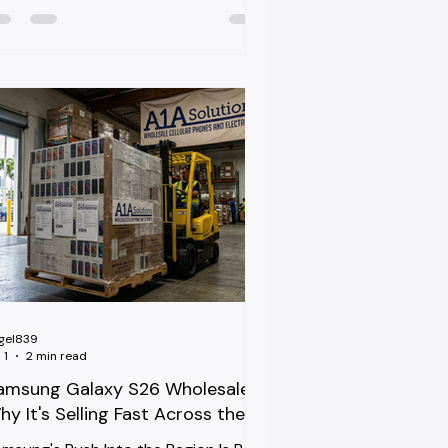
proval — plus the phone models
at move on BTC and Aliv.
gel839
 1
2 min read
amsung Galaxy S26 Wholesale:
hy It's Selling Fast Across the
aribbean