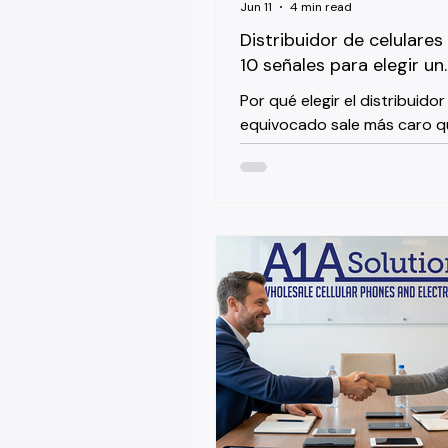
Jun 11
4 min read
Distribuidor de celulares
10 señales para elegir un
mayorista confiable
Por qué elegir el distribuidor
equivocado sale más caro q
un poco más Cuando un dist
de celulares en Miami le ofr
que parecen demasiado buen
pregunta no es si comprar 
pregunta es cuánto le va a c
error. Un lote mal gradado, s
real o de un proveedor que
desaparece después del pa
destruir el margen de tres 
futuros en un solo golpe. Ele
desde el principio no es solo
precaución; es la decisión m