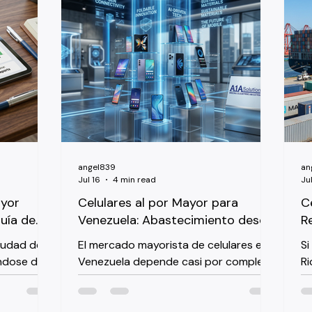
cesita
Pedro Sula, tres cosas determinan si
tr
 pedido al
un pedido funciona: con qué redes
re
hile es un
realmente se comunican sus teléfonos,
r
nto. Si lo
cuánto le va a cobrar aduanas, y qué
p
le a un
modelos se venden lo suficientemente
Va
 nuevo
rápido para mantener sano su flujo de
ar
caja. Tigo y Cl
Es
in
angel839
an
Jul 16
4 min read
Jul
ayor
Celulares al por Mayor para
C
uía de
Venezuela: Abastecimiento desde
R
dedores
Miami y Reglas de Conatel
O
Ciudad de
El mercado mayorista de celulares en
Si
ndose de
Venezuela depende casi por completo
Ri
 LTE, ya
de las importaciones, y Miami se ha
su
el
convertido en el centro de
p
. Panamá
abastecimiento por defecto para
de