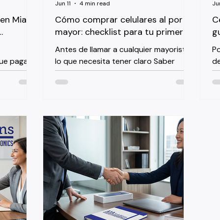
Jun 11
4 min read
Jun
 en Miami:
Cómo comprar celulares al por
C
mayor: checklist para tu primer
g
pedido (Miami + envíos al Caribe)
g
Antes de llamar a cualquier mayorista:
Po
ue pagar
lo que necesita tener claro Saber
de
ribuidor
cómo comprar celulares al por mayor
u
ece precios
no empieza buscando precios en
ce
os, la
Google. Empieza por definir tres cosas
ra
—la
concretas: qué modelos encajan mejor
do
ostar el
en su mercado local, qué volumen
la
in garantía
puede mover en 60 días y cuánto
mó
capital quiere comprometer en el
Am
go puede
primer pedido. Sin esas respuestas,
Fl
pedidos
cualquier conversación con un
op
gir bien
mayorista se convierte en una charla
f
sin rumbo. El mercado del Caribe y
v
ás ren
América Latina tiene prefere
ex