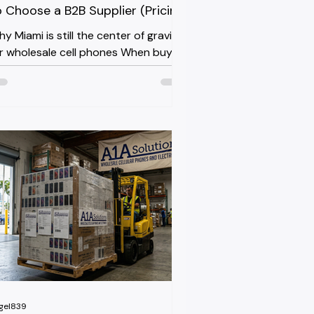
o Choose a B2B Supplier (Pricing,
rading, Support)
y Miami is still the center of gravity
r wholesale cell phones When buyers
 the Caribbean and Latin America
arch for wholesale cell phones
ami, they are not just looking for a
p code — they are looking for a
pply chain that already works.
uth Florida has the port
frastructure, the freight forwarders,
e customs brokers and the carrier-
lock relationships that make moving
ndreds of devices across
ternational borders straightforward
ther than stressful
gel839