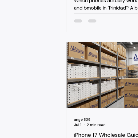
Which phones actually work 
and bmobile in Trinidad? A 
band stocking guide for rese
buying wholesale from Miami
angel839
Jul 1
2 min read
iPhone 17 Wholesale Gui