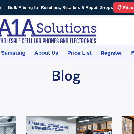
Bulk Pricing for Resellers, Retailers & Repair Shops
📋 Price
Samsung
About Us
Price List
Register
Blog