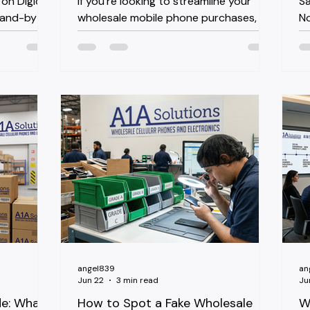
on Digicel
If you’re looking to streamline your
Sa
band-by-
wholesale mobile phone purchases,
No
llers
understanding how to navigate the
bu
.
A1A Solutions LLC B2B login portal is
La
key. With 20+ years industry
bu
experience in the wholesale mobile
li
business, A1A Solutions offers fast,
un
reliable service and unbeatable prices
(S
on new, used, and refurbished phones.
a 
In this post, I’ll walk you through the
bu
portal’s features and show you how to
us
get the most out of your experience.
de
📱 Wholesale Phones at the Best
tr
Prices Get t
mo
angel839
an
Jun 22
3 min read
Jun
de: What
How to Spot a Fake Wholesale
W