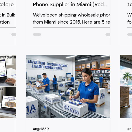
Before
Phone Supplier in Miami (Red
t
Flags Every Caribbean Reseller
G
 in Bulk
We've been shipping wholesale phones
Wh
Should Know)
ation
from Miami since 2015. Here are 5 red
fo
ng serious
flags to watch before you wire money
in
Company,
to any supplier — and what a
se
ntities" of
legitimate distributor does differently.
Mi
ugh B-
zi
with over
su
eek. That's
So
as loosened
in
e iPhone 16
th
ices on
un
ding around
hu
in
ra
angel839
an