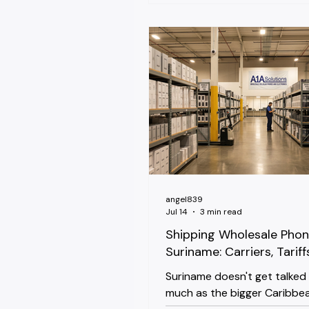
opera con una mezcla de te
de red lo suficientemente dis
de Estados Unidos y a la de
mercados latinoamericano
para que un teléfono esté
perfectamente desbloquead
así quede en 3G, o peor, sin 
compradores mayoristas, es
detalle menor. Una tarima d
angel839
Jul 14
3 min read
Shipping Wholesale Phon
Suriname: Carriers, Tariff
Detail Resellers Miss
Suriname doesn't get talked
much as the bigger Caribbe