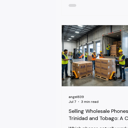
but it's a real opportunity fo
who understand two things
competitors skip: which net
stock needs to support, an
country's tariff structure ac
treats a shipment coming fr
Digicel or Telesur: Know Bo
Suriname's mobile market ru
operators: Telesur, the sta
incumbent, and Digicel, whi
the market and expanded sig
angel839
Jul 7
3 min read
Selling Wholesale Phones
Trinidad and Tobago: A C
Compatibility Guide for 