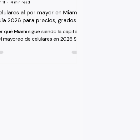
 11
4 min read
elulares al por mayor en Miami:
uía 2026 para precios, grados y
arantía
r qué Miami sigue siendo la capital
l mayoreo de celulares en 2026 Si
sted compra o piensa comprar
lulares al por mayor miami, hay una
zón concreta por la que Miami
mina el hemisferio: más del 60 % de
s importaciones de dispositivos
viles con destino al Caribe y
érica Latina pasan por el sur de
orida. Los agentes aduanales, los
eradores logísticos y los freight
orwarders que manejan esos
olúmenes tienen décadas de
periencia con estos destinos. Eso se