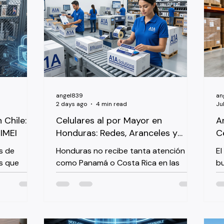
angel839
an
2 days ago
4 min read
Jul
 Chile:
Celulares al por Mayor en
A
IMEI
Honduras: Redes, Aranceles y
C
Ventas 2026
G
s de
Honduras no recibe tanta atención
El
M
os que
como Panamá o Costa Rica en las
bu
e a los
conversaciones sobre celulares al por
de
 que
mayor, pero es uno de los mercados
es
hile tiene
más estables que exportamos desde
Gu
pecífica,
Miami. Si está abasteciendo unidades
pa
e un
en volumen para Tegucigalpa o San
co