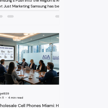
msung's Push Into the Region Is Real,
t Just Marketing Samsung has been
ilding out dedicated Caribbean and
tin America storefronts and
siness channels for the Galaxy S26
ne, including business-configured
its aimed at commercial buyers
amsung Caribbean Shop). That's not
small signal. When a manufacturer
ilds region-specific business SKUs, it
ually means they've seen the
mand data first. For resellers, that
anslates into steadier supply and
re config
gel839
 11
4 min read
holesale Cell Phones Miami: How