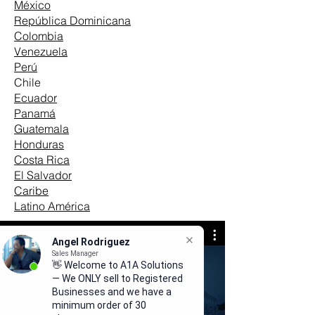
México
República Dominicana
Colombia
Venezuela
Perú
Chile
Ecuador
Panamá
Guatemala
Honduras
Costa Rica
El Salvador
Caribe
Latino América
Angel Rodriguez
Sales Manager
👋 Welcome to A1A Solutions
— We ONLY sell to Registered
A1A Solutions
Businesses and we have a
minimum order of 30