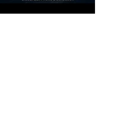
A1A Solutions LLC is a trusted B2B
wholesale supplier of new and used
smartphones, tablets, and
accessories, serving Caribbean and
Latin American resellers with
competitive pricing and bulk deals.
angel@a1asolutions.com
Quick Links